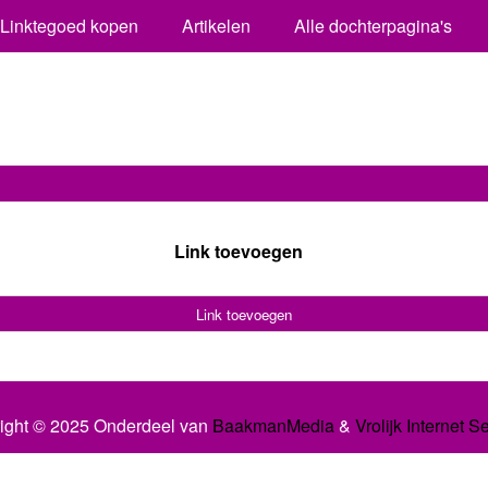
Linktegoed kopen
Artikelen
Alle dochterpagina's
Link toevoegen
Link toevoegen
ight © 2025 Onderdeel van
BaakmanMedia
&
Vrolijk Internet S